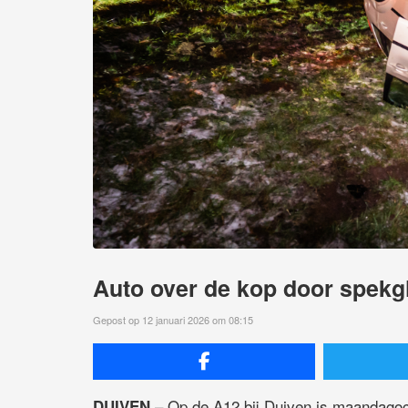
Auto over de kop door spek
Gepost op 12 januari 2026 om 08:15
– Op de A12 bij Duiven is maandagoch
DUIVEN