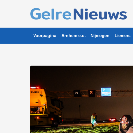
Voorpagina
Arnhem e.o.
Nijmegen
Liemers