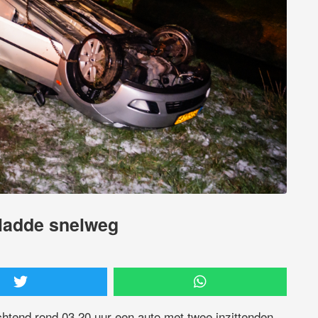
gladde snelweg
tend rond 03.20 uur een auto met twee inzittenden