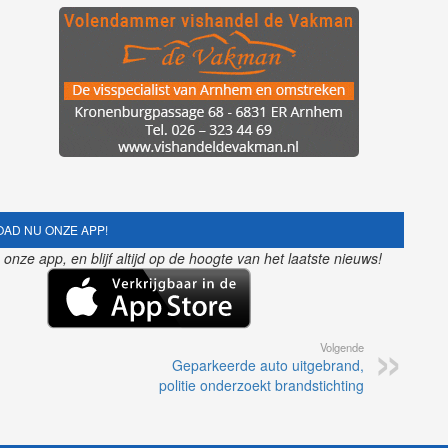
AD NU ONZE APP!
nze app, en blijf altijd op de hoogte van het laatste nieuws!
Volgende
Geparkeerde auto uitgebrand,
politie onderzoekt brandstichting
Home
Informatie
Disclaimer
Adverteren
Contact
Copyright © 2026 - Gelrenieuws.nl | Ontwikkeling: