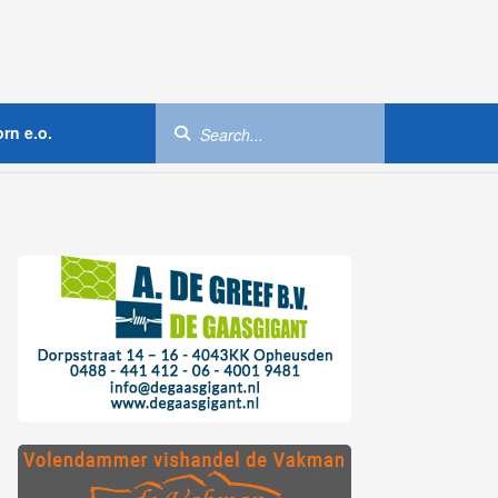
rn e.o.