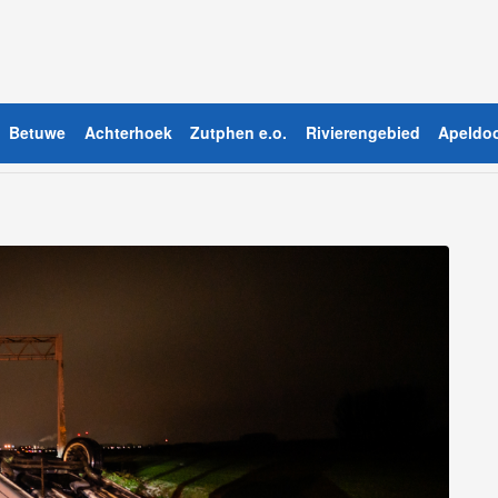
Betuwe
Achterhoek
Zutphen e.o.
Rivierengebied
Apeldoo