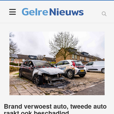
Brand verwoest auto, tweede auto
raakt ook beschadigd