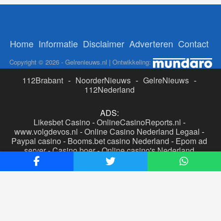
Home
Informatie
Disclaimer
Adverteren
Contact
Copyright © 2026 - Gelrenieuws.nl | Ontwikkeling:
112Brabant
-
NoorderNieuws
-
GelreNieuws
-
112Nederland
ADS:
Likesbet Casino
-
OnlineCasinoReports.nl
-
www.volgdevos.nl
-
Online Casino Nederland Legaal
-
Paypal casino
-
Booms.bet casino Nederland
-
Epom ad
server
-
Casino boer
-
Online casino's Nederland
WP2Social Auto Publish
Powered By :
XYZScripts.com