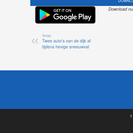
DOWNLO
Download nu o
Vorige
Twee auto’s van de dijk af
tijdens hevige sneeuwval
1