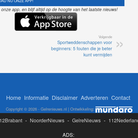
AD NU ONZE APP!
nze app, en blijf altijd op de hoogte van het laatste nieuws!
Volgende
Sportweddenschappen voor
beginners: 5 fouten die je beter
kunt vermijden
Home
Informatie
Disclaimer
Adverteren
Contact
Copyright © 2026 - Gelrenieuws.nl | Ontwikkeling:
12Brabant
-
NoorderNieuws
-
GelreNieuws
-
112Nederlan
ADS: