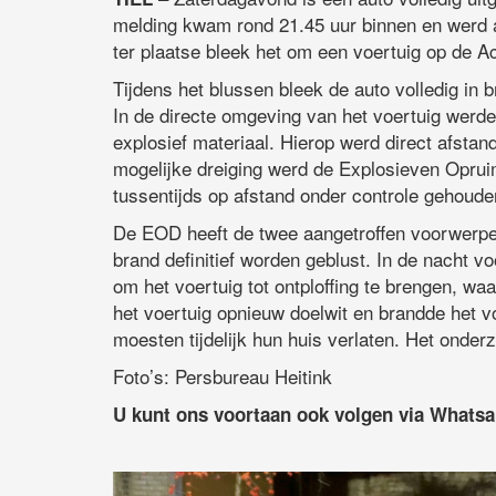
melding kwam rond 21.45 uur binnen en werd 
ter plaatse bleek het om een voertuig op de A
Tijdens het blussen bleek de auto volledig in
In de directe omgeving van het voertuig werd
explosief materiaal. Hierop werd direct afsta
mogelijke dreiging werd de Explosieven Opru
tussentijds op afstand onder controle gehoud
De EOD heeft de twee aangetroffen voorwerpen
brand definitief worden geblust. In de nacht 
om het voertuig tot ontploffing te brengen, w
het voertuig opnieuw doelwit en brandde het 
moesten tijdelijk hun huis verlaten. Het onder
Foto’s: Persbureau Heitink
U kunt ons voortaan ook volgen via Whats