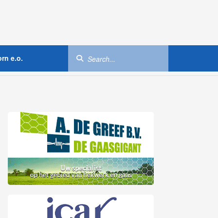
rn e.o.