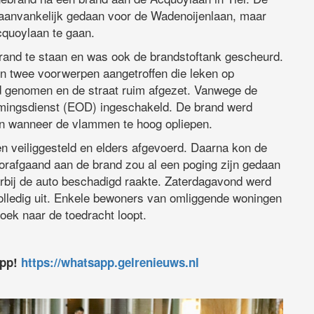
aanvankelijk gedaan voor de Wadenoijenlaan, maar
cquoylaan te gaan.
 brand te staan en was ook de brandstoftank gescheurd.
en twee voorwerpen aangetroffen die leken op
nd genomen en de straat ruim afgezet. Vanwege de
imingsdienst (EOD) ingeschakeld. De brand werd
en wanneer de vlammen te hoog opliepen.
 veiliggesteld en elders afgevoerd. Daarna kon de
voorafgaand aan de brand zou al een poging zijn gedaan
aarbij de auto beschadigd raakte. Zaterdagavond werd
volledig uit. Enkele bewoners van omliggende woningen
zoek naar de toedracht loopt.
app!
https://whatsapp.gelrenieuws.nl