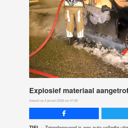
Explosief materiaal aangetro
Gepost op 4 januari 2026 om 07:29
– Zaterdagavond is een auto volledig uit
TIEL