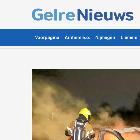
Voorpagina
Arnhem e.o.
Nijmegen
Liemers