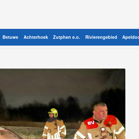
Betuwe
Achterhoek
Zutphen e.o.
Rivierengebied
Apeldoo