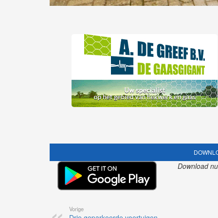
DOWNLO
Download nu o
Vorige
Drie geparkeerde voertuigen