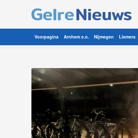
Voorpagina
Arnhem e.o.
Nijmegen
Liemers