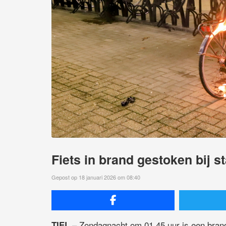
Fiets in brand gestoken bij st
Gepost op 18 januari 2026 om 08:40
– Zondagnacht om 01.45 uur is een bran
TIEL