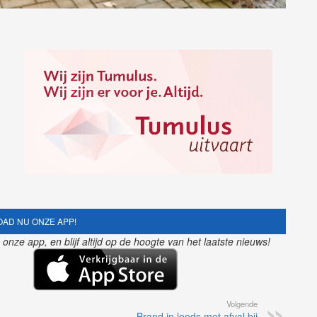
AD NU ONZE APP!
nze app, en blijf altijd op de hoogte van het laatste nieuws!
Volgende
Brand in loods met afval bij