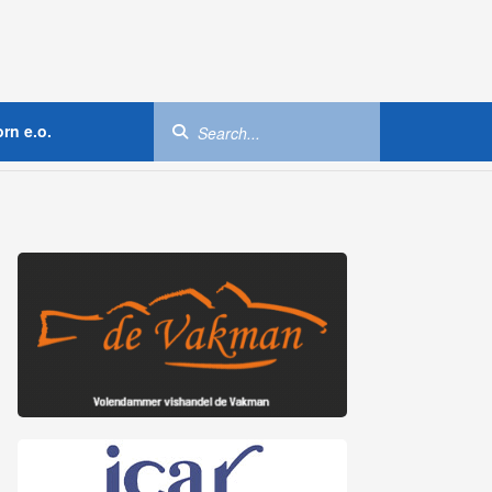
rn e.o.