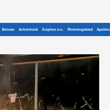
Betuwe
Achterhoek
Zutphen e.o.
Rivierengebied
Apeldoo