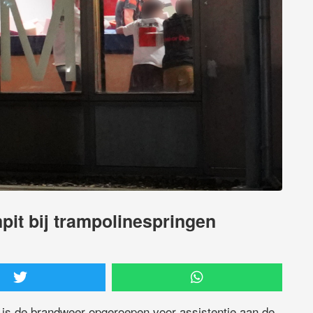
pit bij trampolinespringen
 is de brandweer opgeroepen voor assistentie aan de