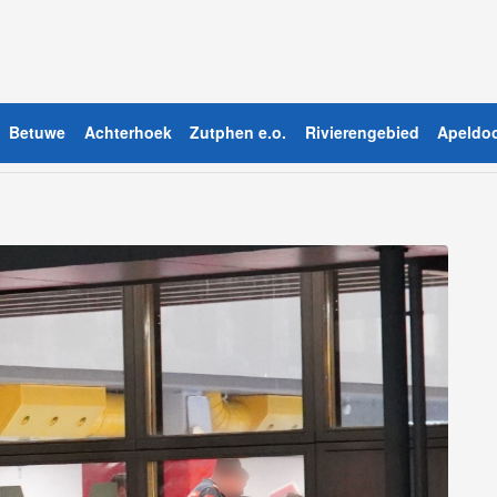
Betuwe
Achterhoek
Zutphen e.o.
Rivierengebied
Apeldoo