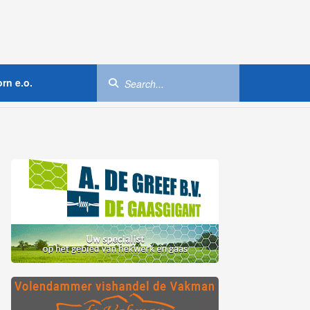
rn e.o.