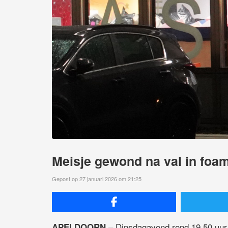
Meisje gewond na val in foam
Gepost op 27 januari 2026 om 21:25
– Dinsdagavond rond 19.50 uur
APELDOORN