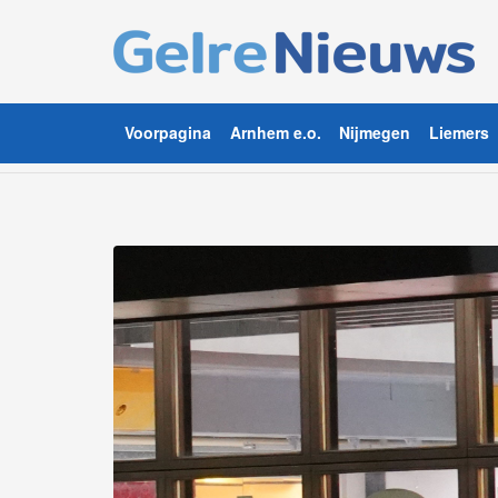
Voorpagina
Arnhem e.o.
Nijmegen
Liemers