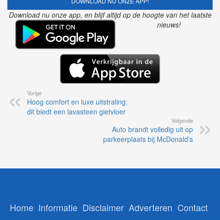
DOWNLOAD NU ONZE APP!
Download nu onze app, en blijf altijd op de hoogte van het laatste
nieuws!
Vorige
Hoog comfort en luxe uitstraling:
dit biedt een lavasteen gietvloer
Volgende
Auto brandt volledig uit op
parkeerplaats bij McDonald’s
Home
Informatie
Disclaimer
Adverteren
Contact