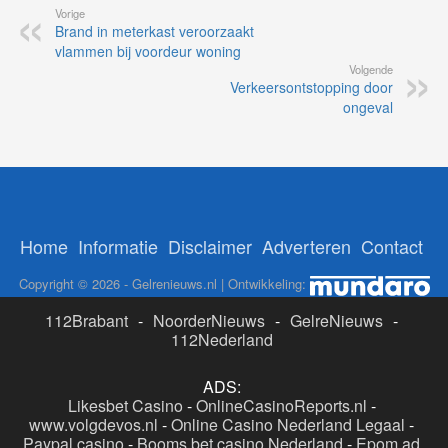
Vorige
Brand in meterkast veroorzaakt
vlammen bij voordeur woning
Volgende
Verkeersontstopping door
ongeval
Home
Informatie
Disclaimer
Adverteren
Contact
Copyright © 2026 - Gelrenieuws.nl | Ontwikkeling:
112Brabant
-
NoorderNieuws
-
GelreNieuws
-
112Nederland
ADS:
Likesbet Casino
-
OnlineCasinoReports.nl
-
www.volgdevos.nl
-
Online Casino Nederland Legaal
-
Paypal casino
-
Booms.bet casino Nederland
-
Epom ad