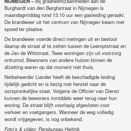
Bij graafwerkzaamheden aan de
NIJMEGEN –
Burghardt van den Berghstraat in Nijmegen is
maandagmiddag rond 13.10 uur een gasleiding geraakt.
De brandweer uit het centrum van Nijmegen kwam met
spoed ter plaatse.
De brandweer voerde direct metingen uit en besloot
daarop de straat af te zetten tussen de Leemptstraat en
de Jan de Wittstraat. Twee woningen zijn uit voorzorg
ontruimd. Bewoners van andere huizen binnen de
afzetting waren op dat moment niet thuis.
Netbeheerder Liander heeft de beschadigde leiding
tijdelijk gedicht en is bezig met herstel naar de
oorspronkelijke staat. Volgens de Officier van Dienst
kunnen de bewoners inmiddels weer terug naar hun
woning. De straat blijft voorlopig afgesloten voor
verkeer en voetgangers. Wanneer de weg volledig
wordt vrijgegeven, is nog onbekend.
Foto’s & video: Persbureau Heitink