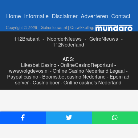
vakantiepark
Home
Informatie
Disclaimer
Adverteren
Contact
Copyright © 2026 - Gelrenieuws.nl | Ontwikkeling:
112Brabant
-
NoorderNieuws
-
GelreNieuws
-
112Nederland
ADS:
Likesbet Casino
-
OnlineCasinoReports.nl
-
www.volgdevos.nl
-
Online Casino Nederland Legaal
-
Paypal casino
-
Booms.bet casino Nederland
-
Epom ad
server
-
Casino boer
-
Online casino's Nederland