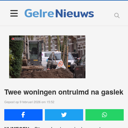
Twee woningen ontruimd na gaslek
Gepost op 9 februari 2026 om 15:52