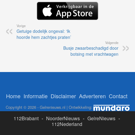
Vorige
Getuige dodelijk ongeval: ‘Ik
hoorde hem zachtjes praten’
Volgende
Busje zwaarbeschadigd door
botsing met vrachtwagen
Home
Informatie
Disclaimer
Adverteren
Contact
Copyright © 2026 - Gelrenieuws.nl | Ontwikkeling:
112Brabant
-
NoorderNieuws
-
GelreNieuws
-
112Nederland