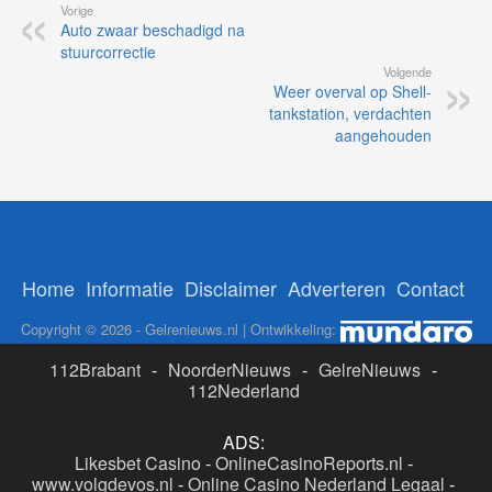
Vorige
Auto zwaar beschadigd na
stuurcorrectie
Volgende
Weer overval op Shell-
tankstation, verdachten
aangehouden
Home
Informatie
Disclaimer
Adverteren
Contact
Copyright © 2026 - Gelrenieuws.nl | Ontwikkeling:
112Brabant
-
NoorderNieuws
-
GelreNieuws
-
112Nederland
ADS:
Likesbet Casino
-
OnlineCasinoReports.nl
-