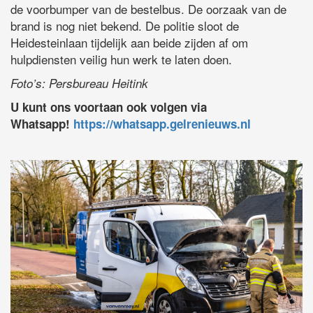
de voorbumper van de bestelbus. De oorzaak van de
brand is nog niet bekend. De politie sloot de
Heidesteinlaan tijdelijk aan beide zijden af om
hulpdiensten veilig hun werk te laten doen.
Foto’s: Persbureau Heitink
U kunt ons voortaan ook volgen via
Whatsapp!
https://whatsapp.gelrenieuws.nl