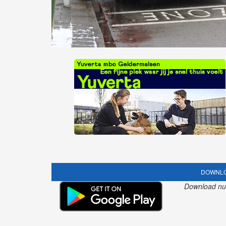
DOWNLO
Download nu o