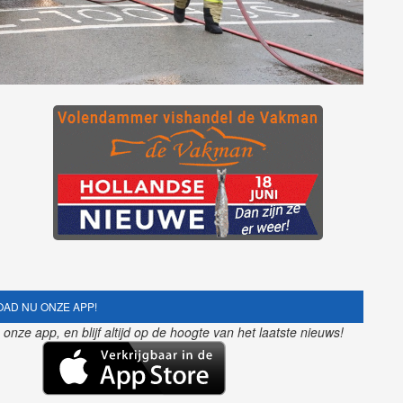
AD NU ONZE APP!
nze app, en blijf altijd op de hoogte van het laatste nieuws!