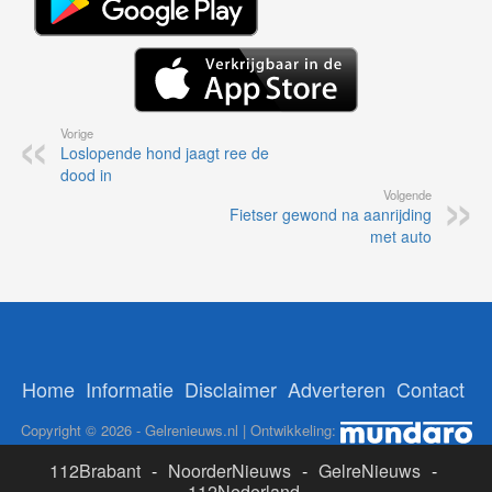
Vorige
Loslopende hond jaagt ree de
dood in
Volgende
Fietser gewond na aanrijding
met auto
Home
Informatie
Disclaimer
Adverteren
Contact
Copyright © 2026 - Gelrenieuws.nl | Ontwikkeling:
112Brabant
-
NoorderNieuws
-
GelreNieuws
-
112Nederland