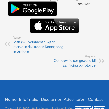
nieuws!
Vorige
Man (26) verkracht 15-jarig
meisje in dixi tijdens Koningsdag
in Arnhem
Volgende
Opnieuw fietser gewond bij
aanrijding op rotonde
Home
Informatie
Disclaimer
Adverteren
Contact
Copyright © 2026 - Gelrenieuws.nl | Ontwikkeling: