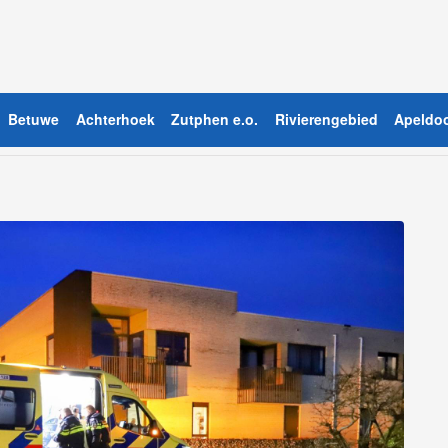
Betuwe
Achterhoek
Zutphen e.o.
Rivierengebied
Apeldoo