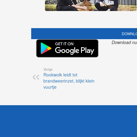
DOWNLO
Download nu o
Vorige
Rookwolk leidt tot
brandweerinzet, blijkt klein
vuurtje