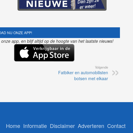
AD NU ONZE APP!
nze app, en blijf altijd op de hoogte van het laatste nieuws!
Volgende
Fatbiker en automobilisten
botsen met elkaar
Home
Informatie
Disclaimer
Adverteren
Contact