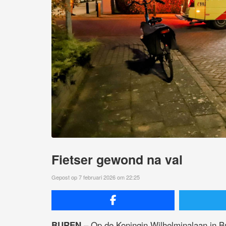
Fietser gewond na val
Gepost op 7 februari 2026 om 22:25
– Op de Koningin Wilhelminalaan in Bu
BUREN