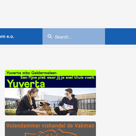
rn e.o.