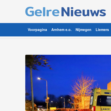
Voorpagina
Arnhem e.o.
Nijmegen
Liemers