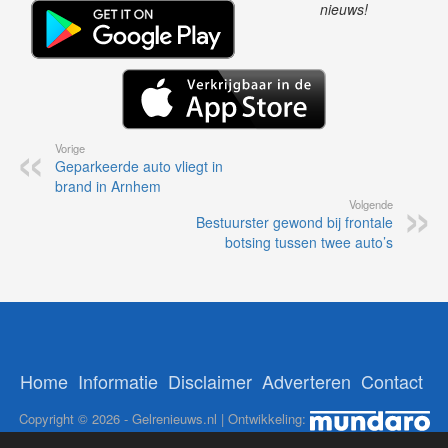
nieuws!
Vorige
Geparkeerde auto vliegt in
brand in Arnhem
Volgende
Bestuurster gewond bij frontale
botsing tussen twee auto’s
Home
Informatie
Disclaimer
Adverteren
Contact
Copyright © 2026 - Gelrenieuws.nl | Ontwikkeling: