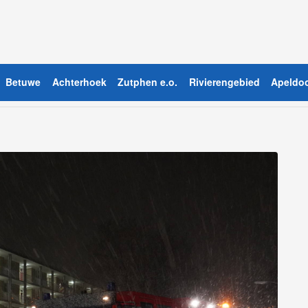
Betuwe
Achterhoek
Zutphen e.o.
Rivierengebied
Apeldoo