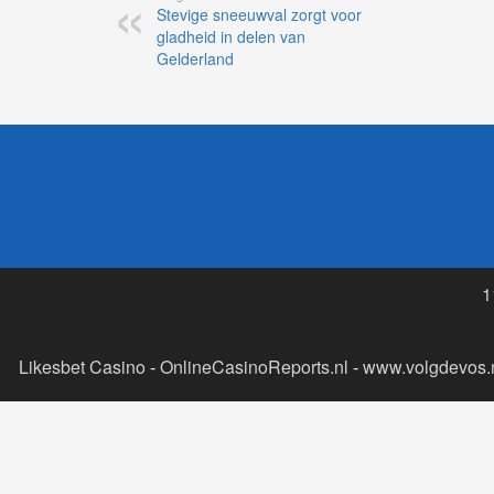
Stevige sneeuwval zorgt voor
gladheid in delen van
Gelderland
1
Likesbet Casino
-
OnlineCasinoReports.nl
-
www.volgdevos.