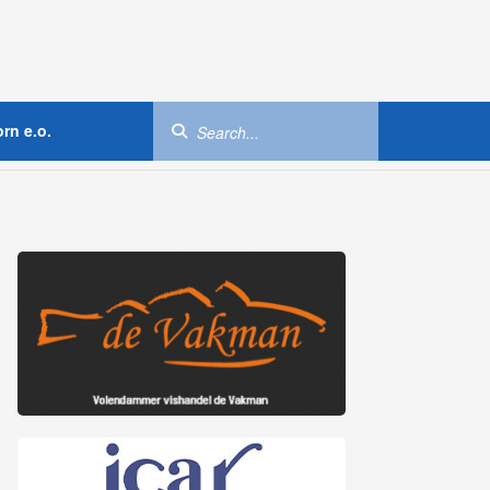
rn e.o.