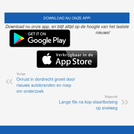
DOWNLOAD NU ONZE APP!
Download nu onze app, en blijf altijd op de hoogte van het laatste
nieuws!
Vorige
Onrust in dordrecht groeit door
nieuwe autobranden en roep
om onderzoek
Volgende
Lange file na kop-staartbotsing
op snelweg