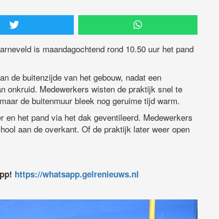
 Barneveld is maandagochtend rond 10.50 uur het pand
an de buitenzijde van het gebouw, nadat een
n onkruid. Medewerkers wisten de praktijk snel te
 maar de buitenmuur bleek nog geruime tijd warm.
r en het pand via het dak geventileerd. Medewerkers
ool aan de overkant. Of de praktijk later weer open
app!
https://whatsapp.gelrenieuws.nl