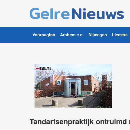
Voorpagina
Arnhem e.o.
Nijmegen
Liemers
Tandartsenpraktijk ontruimd