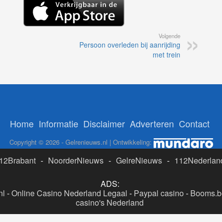
Volgende
Persoon overleden bij aanrijding
met trein
Home
Informatie
Disclaimer
Adverteren
Contact
Copyright © 2026 - Gelrenieuws.nl | Ontwikkeling:
12Brabant
-
NoorderNieuws
-
GelreNieuws
-
112Nederlan
ADS:
nl
-
Online Casino Nederland Legaal
-
Paypal casino
-
Booms.be
casino's Nederland