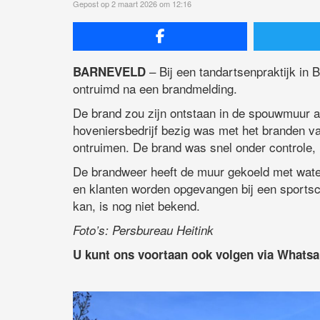
Gepost op 2 maart 2026 om 12:16
– Bij een tandartsenpraktijk in
BARNEVELD
ontruimd na een brandmelding.
De brand zou zijn ontstaan in de spouwmuur a
hoveniersbedrijf bezig was met het branden va
ontruimen. De brand was snel onder controle,
De brandweer heeft de muur gekoeld met wate
en klanten worden opgevangen bij een sportsch
kan, is nog niet bekend.
Foto’s: Persbureau Heitink
U kunt ons voortaan ook volgen via Whats