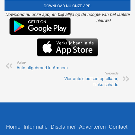
DOWNLOAD NU ONZE APP!
Download nu onze app, en blijf altijd op de hoogte van het laatste
nieuws!
Vorige
Auto uitgebrand in Arnhem
Volgende
Vier auto’s botsen op elkaar,
flinke schade
Home
Informatie
Disclaimer
Adverteren
Contact