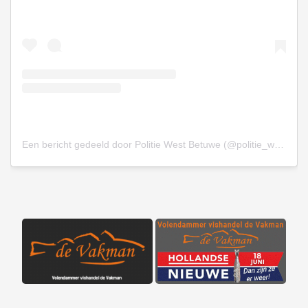
Een bericht gedeeld door Politie West Betuwe (@politie_westbetuwe)