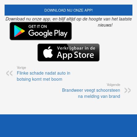
DOWNLOAD NU ONZE APP!
Download nu onze app, en blijf altijd op de hoogte van het laatste
nieuws!
Vorige
Flinke schade nadat auto in
botsing komt met boom
Volgende
Brandweer veegt schoorsteen
na melding van brand