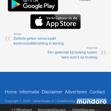
Vorige
Defecte geiser veroorzaakt
koolmonoxidemelding in woning
Volgende
Eén gewonde bij botsing tussen
twee auto’s op kruising
Home
Informatie
Disclaimer
Adverteren
Contact
Copyright © 2026 - Gelrenieuws.nl | Ontwikkeling:
112Brabant
-
NoorderNieuws
-
GelreNieuws
-