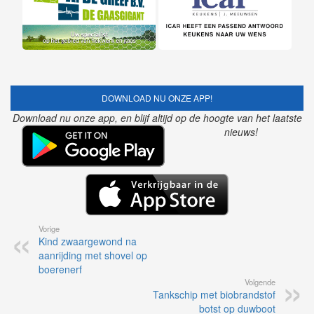
DOWNLOAD NU ONZE APP!
Download nu onze app, en blijf altijd op de hoogte van het laatste
nieuws!
Vorige
Kind zwaargewond na
aanrijding met shovel op
boerenerf
Volgende
Tankschip met biobrandstof
botst op duwboot