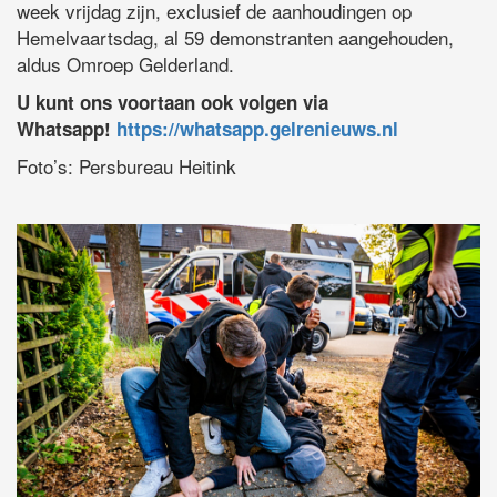
week vrijdag zijn, exclusief de aanhoudingen op
Hemelvaartsdag, al 59 demonstranten aangehouden,
aldus Omroep Gelderland.
U kunt ons voortaan ook volgen via
Whatsapp!
https://whatsapp.gelrenieuws.nl
Foto’s: Persbureau Heitink