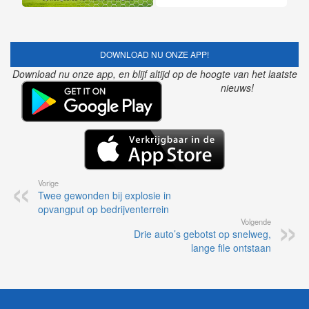
DOWNLOAD NU ONZE APP!
Download nu onze app, en blijf altijd op de hoogte van het laatste
nieuws!
Vorige
Twee gewonden bij explosie in
opvangput op bedrijventerrein
Volgende
Drie auto’s gebotst op snelweg,
lange file ontstaan