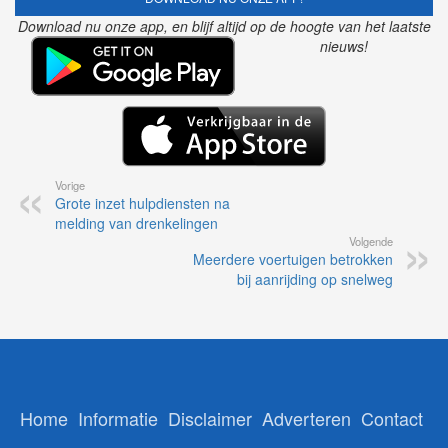
Download nu onze app, en blijf altijd op de hoogte van het laatste
nieuws!
Vorige
Grote inzet hulpdiensten na
melding van drenkelingen
Volgende
Meerdere voertuigen betrokken
bij aanrijding op snelweg
Home
Informatie
Disclaimer
Adverteren
Contact