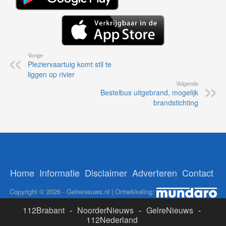
Vorige
Pleziervaartuig komt stil te
liggen op rivier
Volgende
Bestelbus uitgebrand, mogelijk
brandstichting
Home
Informatie
Disclaimer
Adverteren
Contact
Copyright © 2026 - Gelrenieuws.nl | Ontwikkeling:
112Brabant
-
NoorderNieuws
-
GelreNieuws
-
112Nederland