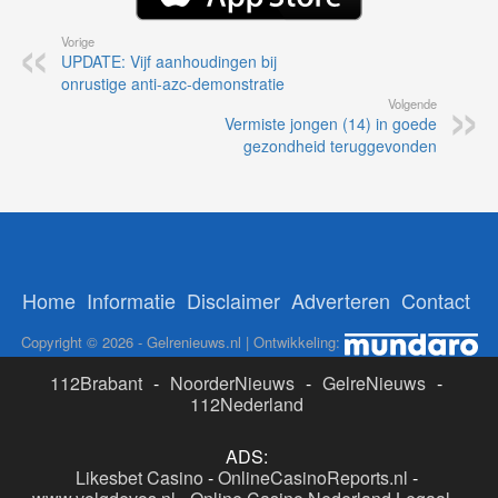
Vorige
UPDATE: Vijf aanhoudingen bij
onrustige anti-azc-demonstratie
Volgende
Vermiste jongen (14) in goede
gezondheid teruggevonden
Home
Informatie
Disclaimer
Adverteren
Contact
Copyright © 2026 - Gelrenieuws.nl | Ontwikkeling:
112Brabant
-
NoorderNieuws
-
GelreNieuws
-
112Nederland
ADS:
Likesbet Casino
-
OnlineCasinoReports.nl
-