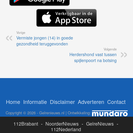
Vorige
Vermiste jongen (14) in goede
gezondheid teruggevonden
Volgende
Herdershond vast tussen
spijlenpoort na botsing
Home
Informatie
Disclaimer
Adverteren
Contact
Copyright © 2026 - Gelrenieuws.nl | Ontwikkeling:
112Brabant
-
NoorderNieuws
-
GelreNieuws
-
112Nederland