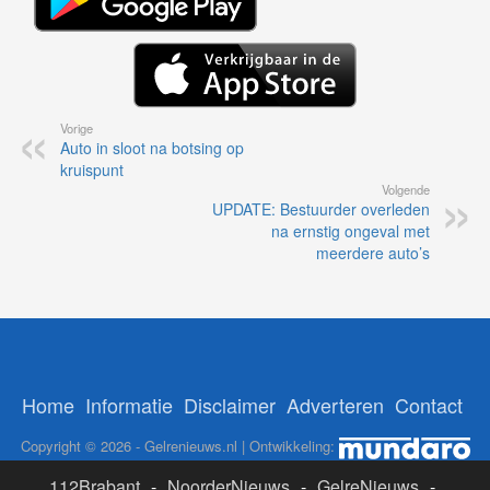
Vorige
Auto in sloot na botsing op
kruispunt
Volgende
UPDATE: Bestuurder overleden
na ernstig ongeval met
meerdere auto’s
Home
Informatie
Disclaimer
Adverteren
Contact
Copyright © 2026 - Gelrenieuws.nl | Ontwikkeling:
112Brabant
-
NoorderNieuws
-
GelreNieuws
-