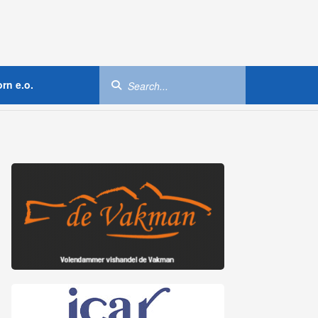
rn e.o.