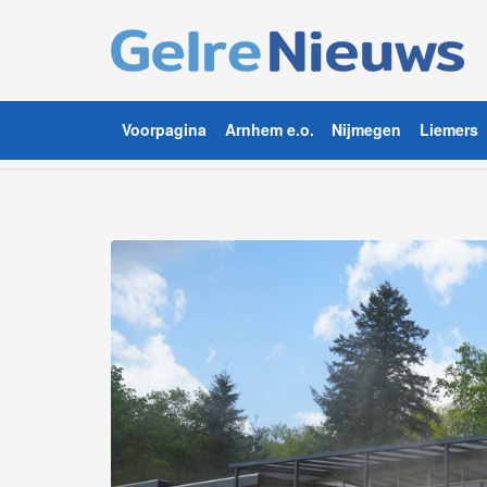
Voorpagina
Arnhem e.o.
Nijmegen
Liemers