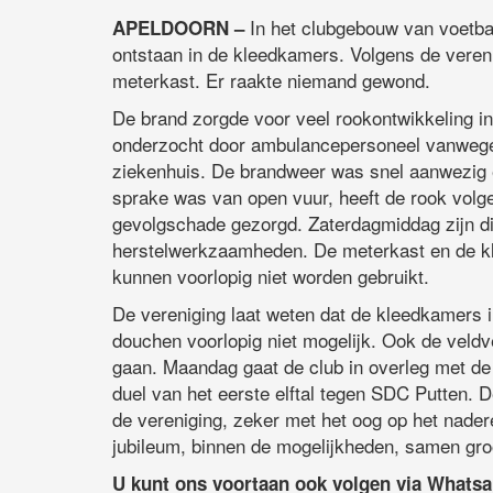
In het clubgebouw van voetba
APELDOORN –
ontstaan in de kleedkamers. Volgens de verenig
meterkast. Er raakte niemand gewond.
De brand zorgde voor veel rookontwikkeling in
onderzocht door ambulancepersoneel vanwege
ziekenhuis. De brandweer was snel aanwezig 
sprake was van open vuur, heeft de rook volge
gevolgschade gezorgd. Zaterdagmiddag zijn di
herstelwerkzaamheden. De meterkast en de kl
kunnen voorlopig niet worden gebruikt.
De vereniging laat weten dat de kleedkamers in
douchen voorlopig niet mogelijk. Ook de veldv
gaan. Maandag gaat de club in overleg met de
duel van het eerste elftal tegen SDC Putten. D
de vereniging, zeker met het oog op het nadere
jubileum, binnen de mogelijkheden, samen groots
U kunt ons voortaan ook volgen via Whats