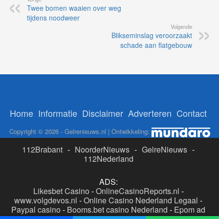
Twee bomen waaien over weg
tijdens noodweer
Volgende
Blikseminslag veroorzaakt
schade aan flatgebouw
Home
Informatie
Disclaimer
Adverteren
Contact
Copyright © 2026 - Gelrenieuws.nl | Ontwikkeling:
112Brabant
-
NoorderNieuws
-
GelreNieuws
-
112Nederland
ADS:
Likesbet Casino
-
OnlineCasinoReports.nl
-
www.volgdevos.nl
-
Online Casino Nederland Legaal
-
Paypal casino
-
Booms.bet casino Nederland
-
Epom ad
server
-
Casino boer
-
Online casino's Nederland