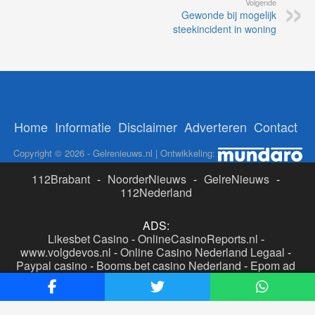
Volgende
Gewonde bij mogelijk
steekincident in woning
Home
Informatie
Disclaimer
Adverteren
Contact
Copyright © 2026 - Gelrenieuws.nl | Ontwikkeling:
112Brabant
-
NoorderNieuws
-
GelreNieuws
-
112Nederland
ADS:
Likesbet Casino
-
OnlineCasinoReports.nl
-
www.volgdevos.nl
-
Online Casino Nederland Legaal
-
Paypal casino
-
Booms.bet casino Nederland
-
Epom ad
server
-
Casino boer
-
Online casino's Nederland