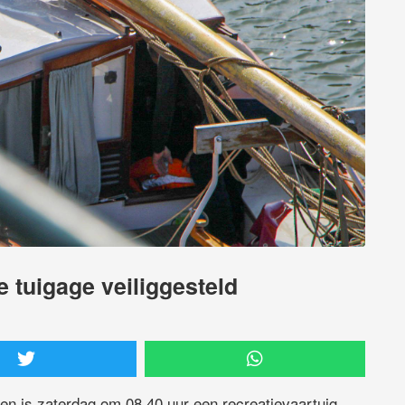
e tuigage veiliggesteld
en is zaterdag om 08.40 uur een recreatievaartuig