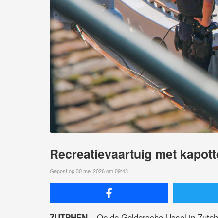
Recreatievaartuig met kapott
Gepost op 30 mei 2026 om 09:43
Op de Geldersche IJssel in Zutph
ZUTPHEN –