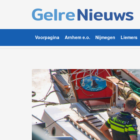
Voorpagina
Arnhem e.o.
Nijmegen
Liemers