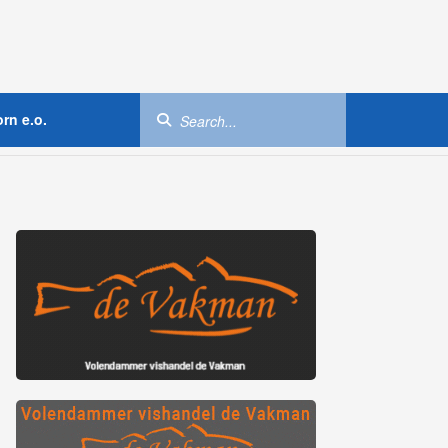
rn e.o.