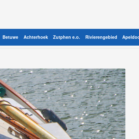
Betuwe
Achterhoek
Zutphen e.o.
Rivierengebied
Apeldoo