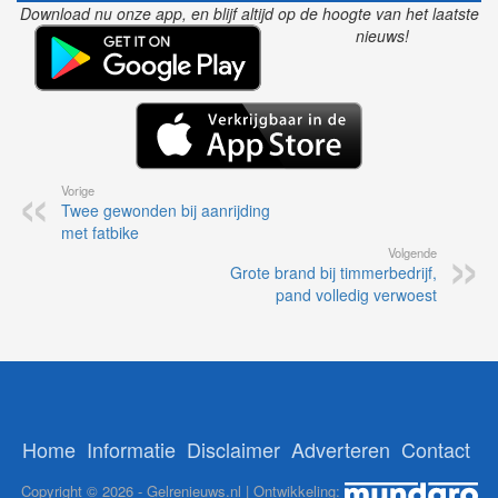
Download nu onze app, en blijf altijd op de hoogte van het laatste
nieuws!
Vorige
Twee gewonden bij aanrijding
met fatbike
Volgende
Grote brand bij timmerbedrijf,
pand volledig verwoest
Home
Informatie
Disclaimer
Adverteren
Contact
Copyright © 2026 - Gelrenieuws.nl | Ontwikkeling: