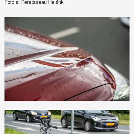
Foto’s: Persbureau Heitink