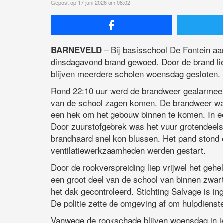
Gepost op 17 juni 2026 om 08:02
– Bij basisschool De Fontein aa
BARNEVELD
dinsdagavond brand gewoed. Door de brand li
blijven meerdere scholen woensdag gesloten.
Rond 22:10 uur werd de brandweer gealarmeer
van de school zagen komen. De brandweer was
een hek om het gebouw binnen te komen. In e
Door zuurstofgebrek was het vuur grotendeels
brandhaard snel kon blussen. Het pand stond e
ventilatiewerkzaamheden werden gestart.
Door de rookverspreiding liep vrijwel het ge
een groot deel van de school van binnen zwa
het dak gecontroleerd. Stichting Salvage is i
De politie zette de omgeving af om hulpdienst
Vanwege de rookschade blijven woensdag in ie