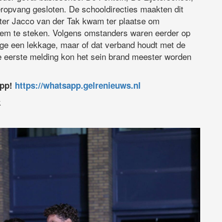
ropvang gesloten. De schooldirecties maakten dit
ter
Jacco van der Tak
kwam ter plaatse om
iem te steken. Volgens omstanders waren eerder op
e een lekkage, maar of dat verband houdt met de
e eerste melding kon het sein brand meester worden
app!
https://whatsapp.gelrenieuws.nl
k