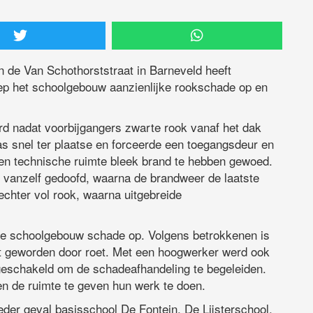
n de Van Schothorststraat in Barneveld heeft
ep het schoolgebouw aanzienlijke rookschade op en
d nadat voorbijgangers zwarte rook vanaf het dak
 snel ter plaatse en forceerde een toegangsdeur en
en technische ruimte bleek brand te hebben gewoed.
 vanzelf gedoofd, waarna de brandweer de laatste
chter vol rook, waarna uitgebreide
hele schoolgebouw schade op. Volgens betrokkenen is
rt geworden door roet. Met een hoogwerker werd ook
ngeschakeld om de schadeafhandeling te begeleiden.
en de ruimte te geven hun werk te doen.
der geval basisschool De Fontein, De Lijsterschool,