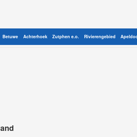
Betuwe
Achterhoek
Zutphen e.o.
Rivierengebied
Apeldoo
rand