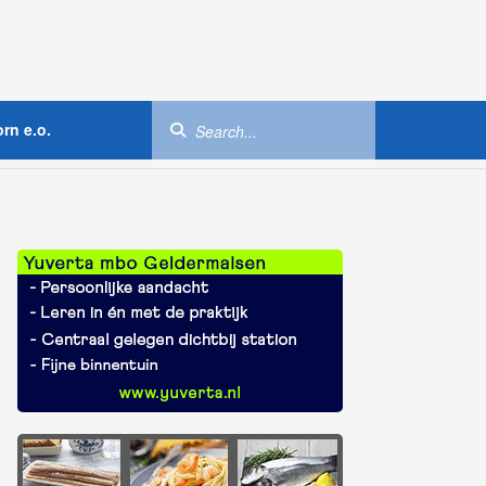
rn e.o.