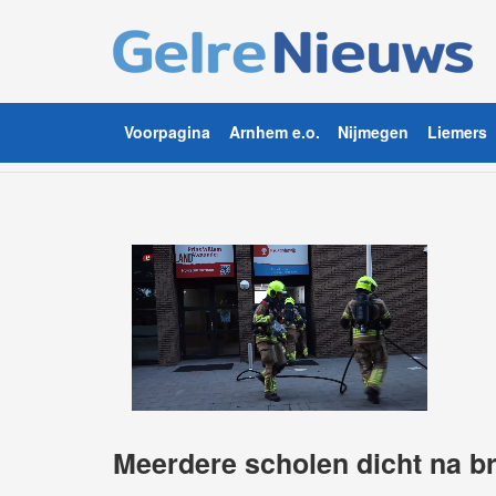
Voorpagina
Arnhem e.o.
Nijmegen
Liemers
Meerdere scholen dicht na b