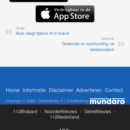
Vorige
Auto vliegt tijdens rit in brand
Volgende
Gewonde en aanhouding na
steekincident
Home
Informatie
Disclaimer
Adverteren
Contact
Copyright © 2026 - Gelrenieuws.nl | Ontwikkeling:
112Brabant
-
NoorderNieuws
-
GelreNieuws
-
112Nederland