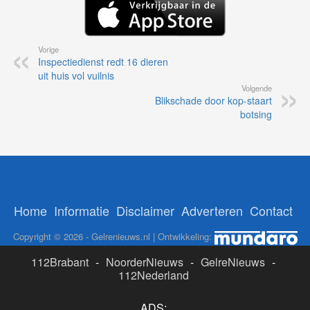
Vorige
Inspectiedienst redt 16 dieren
uit huis vol vuilnis
Volgende
Blikschade door kop-staart
botsing
Home
Informatie
Disclaimer
Adverteren
Contact
Copyright © 2026 - Gelrenieuws.nl | Ontwikkeling:
112Brabant
-
NoorderNieuws
-
GelreNieuws
-
112Nederland
ADS: