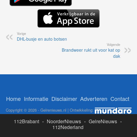
Vorige
DHL-busje en auto botsen
Volgende
Brandweer rukt uit voor kat op
dak
Home
Informatie
Disclaimer
Adverteren
Contact
Copyright © 2026 - Gelrenieuws.nl | Ontwikkeling:
112Brabant
-
NoorderNieuws
-
GelreNieuws
-
112Nederland