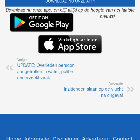
DOWNLOAD NU ONZE APP!
Download nu onze app, en blijf altijd op de hoogte van het laatste
nieuws!
Vorige
UPDATE: Overleden persoon
aangetroffen in water, politie
onderzoekt zaak
Volgende
Inzittenden slaan op de vlucht
na ongeval
Home
Informatie
Disclaimer
Adverteren
Contact