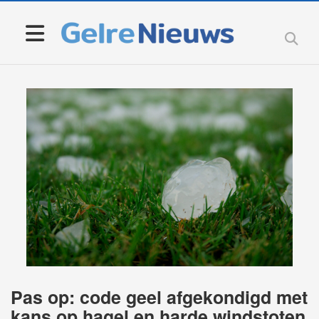
Pas op: code geel afgekondigd met
kans op hagel en harde windstoten