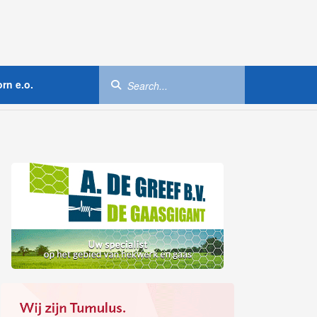
rn e.o.