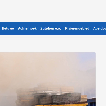
Betuwe
Achterhoek
Zutphen e.o.
Rivierengebied
Apeldoo