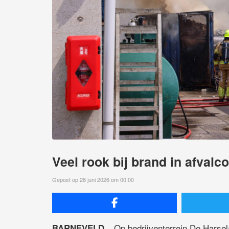
Veel rook bij brand in afvalc
Gepost op 28 juni 2026 om 00:00
Op bedrijventerrein De Harsel
BARNEVELD –