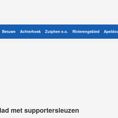
Betuwe
Achterhoek
Zutphen e.o.
Rivierengebied
Apeldoo
lad met supportersleuzen