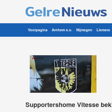
Voorpagina
Arnhem e.o.
Nijmegen
Liemers
Supportershome Vitesse bek