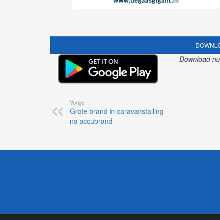
DOWNLO
Download nu o
Vorige
Grote brand in caravanstalling
na accubrand