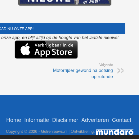
AD NU ONZE APP!
nze app, en blijf altijd op de hoogte van het laatste nieuws!
Volgende
Motorrijder gewond na botsing
op rotonde
Home
Informatie
Disclaimer
Adverteren
Contact
Copyright © 2026 - Gelrenieuws.nl | Ontwikkeling: