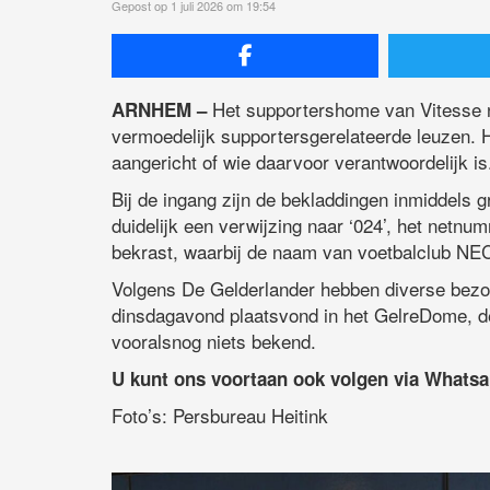
Gepost op 1 juli 2026 om 19:54
Het supportershome van Vitesse n
ARNHEM –
vermoedelijk supportersgerelateerde leuzen. H
aangericht of wie daarvoor verantwoordelijk is
Bij de ingang zijn de bekladdingen inmiddels g
duidelijk een verwijzing naar ‘024’, het netnu
bekrast, waarbij de naam van voetbalclub NEC 
Volgens De Gelderlander hebben diverse bezoe
dinsdagavond plaatsvond in het GelreDome, de
vooralsnog niets bekend.
U kunt ons voortaan ook volgen via Whats
Foto’s: Persbureau Heitink