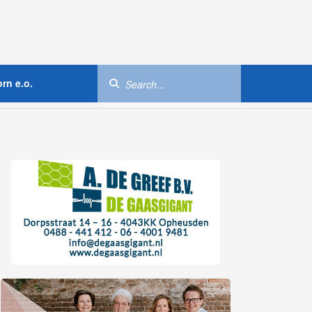
rn e.o.