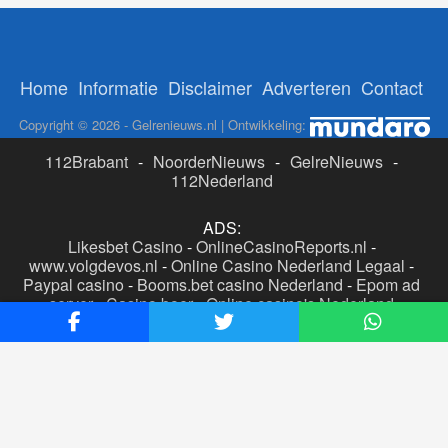
Home
Informatie
Disclaimer
Adverteren
Contact
Copyright © 2026 - Gelrenieuws.nl | Ontwikkeling:
112Brabant
-
NoorderNieuws
-
GelreNieuws
-
112Nederland
ADS:
Likesbet Casino
-
OnlineCasinoReports.nl
-
www.volgdevos.nl
-
Online Casino Nederland Legaal
-
Paypal casino
-
Booms.bet casino Nederland
-
Epom ad
server
-
Casino boer
-
Online casino's Nederland
WP2Social Auto Publish
Powered By :
XYZScripts.com