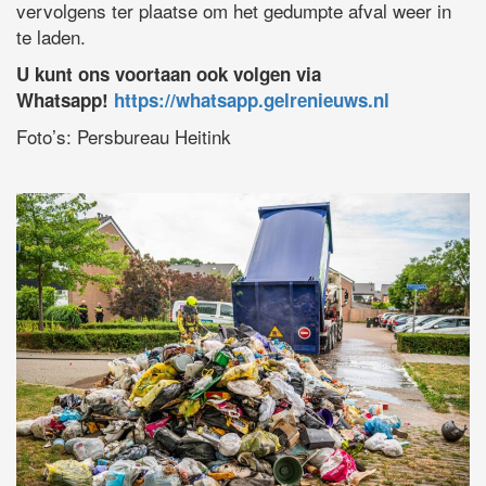
vervolgens ter plaatse om het gedumpte afval weer in
te laden.
U kunt ons voortaan ook volgen via
Whatsapp!
https://whatsapp.gelrenieuws.nl
Foto’s: Persbureau Heitink