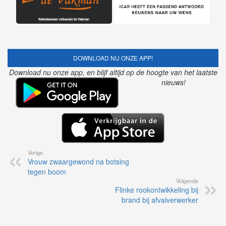
DOWNLOAD NU ONZE APP!
Download nu onze app, en blijf altijd op de hoogte van het laatste
nieuws!
Vorige
Vrouw zwaargewond na botsing
tegen boom
Volgende
Flinke rookontwikkeling bij
brand bij afvalverwerker