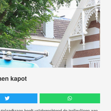
jnen kapot
olaadkraan heeft vrijdagochtend de trolleylijnen aan