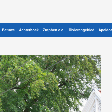
Betuwe
Achterhoek
Zutphen e.o.
Rivierengebied
Apeldoo