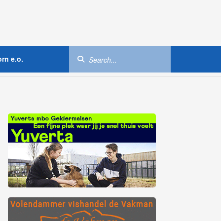
rn e.o.