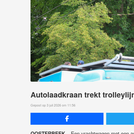
Autolaadkraan trekt trolleyli
Gepost op 3 juli 2026 om 11:56
Een vrachtwagen met een aut
OOSTERBEEK –