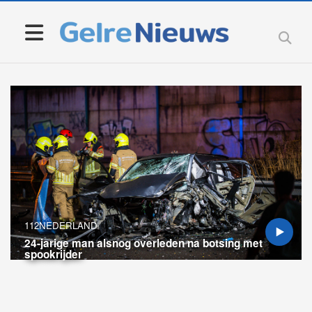
112NEDERLAND
24-jarige man alsnog overleden na botsing met
spookrijder