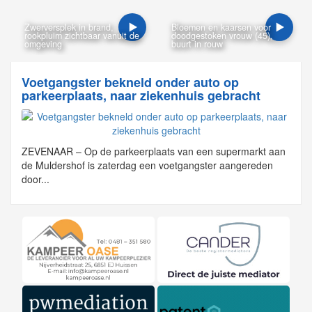
Zwerversplek in brand,
Bloemen en kaarsen voor
rookpluim zichtbaar vanuit de
doodgestoken vrouw (45),
omgeving
buurt in rouw
Voetgangster bekneld onder auto op
parkeerplaats, naar ziekenhuis gebracht
ZEVENAAR – Op de parkeerplaats van een supermarkt aan
de Muldershof is zaterdag een voetgangster aangereden
door...