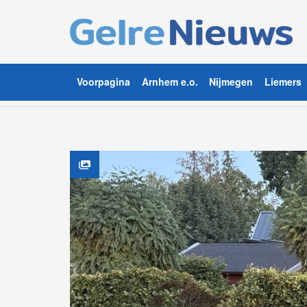
Voorpagina
Arnhem e.o.
Nijmegen
Liemers