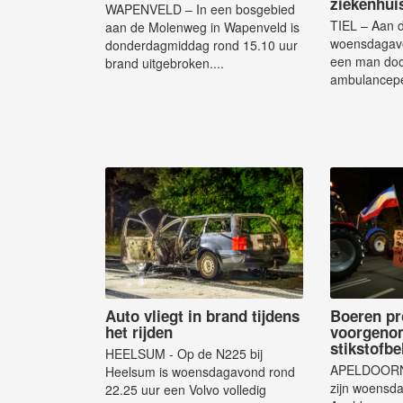
ziekenhui
WAPENVELD – In een bosgebied
TIEL – Aan d
aan de Molenweg in Wapenveld is
woensdagavo
donderdagmiddag rond 15.10 uur
een man do
brand uitgebroken....
ambulancepe
Auto vliegt in brand tijdens
Boeren pr
het rijden
voorgeno
stikstofbe
HEELSUM - Op de N225 bij
APELDOORN 
Heelsum is woensdagavond rond
zijn woensd
22.25 uur een Volvo volledig