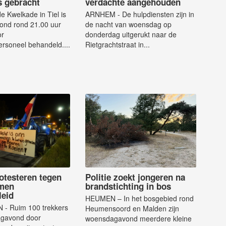
s gebracht
verdachte aangehouden
e Kwelkade in Tiel is
ARNHEM - De hulpdiensten zijn in
nd rond 21.00 uur
de nacht van woensdag op
or
donderdag uitgerukt naar de
rsoneel behandeld....
Rietgrachtstraat in...
otesteren tegen
Politie zoekt jongeren na
men
brandstichting in bos
leid
HEUMEN – In het bosgebied rond
- Ruim 100 trekkers
Heumensoord en Malden zijn
agavond door
woensdagavond meerdere kleine