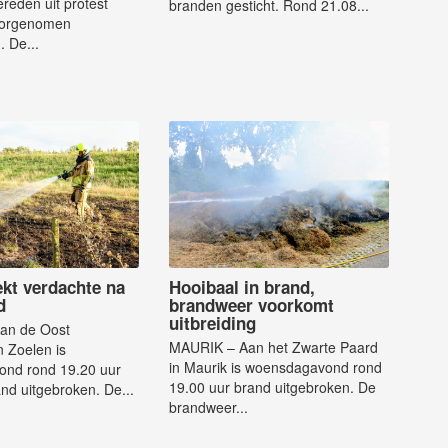
reden uit protest
branden gesticht. Rond 21.08...
oorgenomen
. De...
ekt verdachte na
Hooibaal in brand,
d
brandweer voorkomt
uitbreiding
an de Oost
MAURIK – Aan het Zwarte Paard
 Zoelen is
in Maurik is woensdagavond rond
nd rond 19.20 uur
19.00 uur brand uitgebroken. De
d uitgebroken. De...
brandweer...