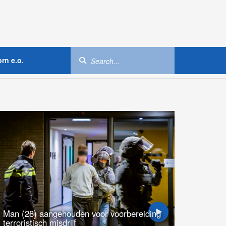
rn e.o.
Man (28) aangehouden voor voorbereiding
terroristisch misdrijf