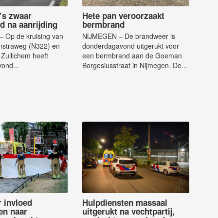
’s zwaar
Hete pan veroorzaakt
d na aanrijding
bermbrand
 Op de kruising van
NIJMEGEN – De brandweer is
straweg (N322) en
donderdagavond uitgerukt voor
 Zuilichem heeft
een bermbrand aan de Goeman
ond...
Borgesiusstraat in Nijmegen. De...
 invloed
Hulpdiensten massaal
en naar
uitgerukt na vechtpartij,