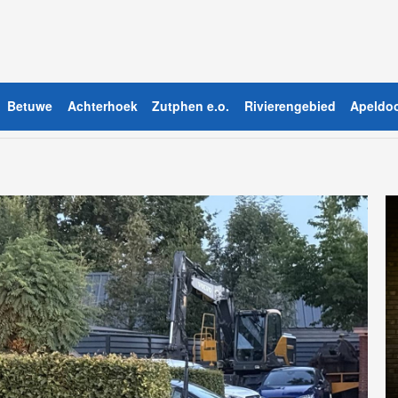
Betuwe
Achterhoek
Zutphen e.o.
Rivierengebied
Apeldoo