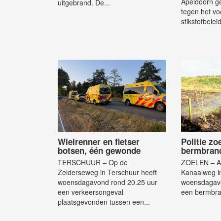
Apeldoorn ge
uitgebrand. De...
tegen het v
stikstofbeleid
Wielrenner en fietser
Politie zo
botsen, één gewonde
bermbran
TERSCHUUR – Op de
ZOELEN – A
Zelderseweg in Terschuur heeft
Kanaalweg in
woensdagavond rond 20.25 uur
woensdagavo
een verkeersongeval
een bermbran
plaatsgevonden tussen een...