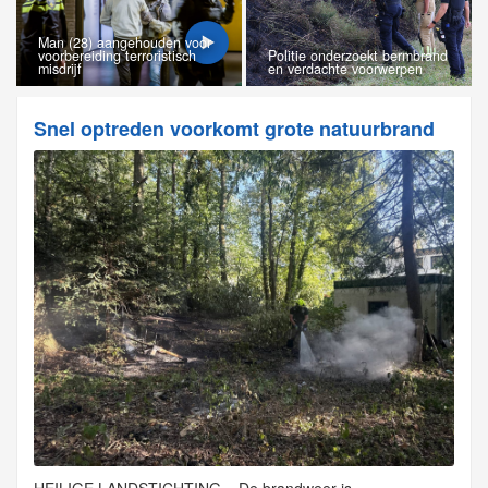
Man (28) aangehouden voor
voorbereiding terroristisch
Politie onderzoekt bermbrand
misdrijf
en verdachte voorwerpen
Snel optreden voorkomt grote natuurbrand
HEILIGE LANDSTICHTING – De brandweer is