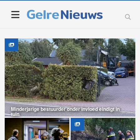
Minderjarige bestuurder onder invloed eindigt in
tuin