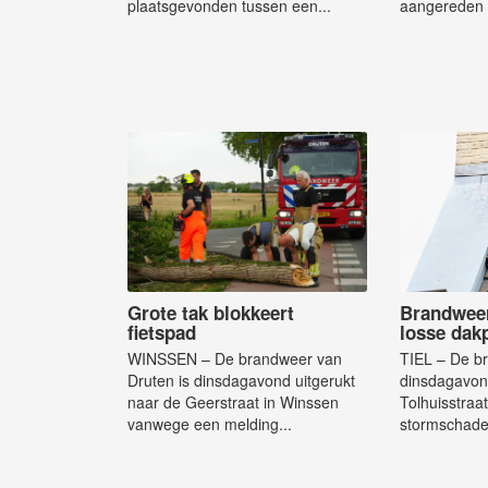
plaatsgevonden tussen een...
aangereden 
Grote tak blokkeert
Brandweer
fietspad
losse dak
WINSSEN – De brandweer van
TIEL – De b
Druten is dinsdagavond uitgerukt
dinsdagavond
naar de Geerstraat in Winssen
Tolhuisstraa
vanwege een melding...
stormschade