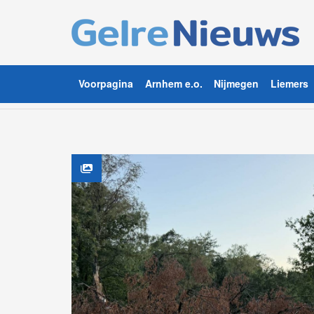
Voorpagina
Arnhem e.o.
Nijmegen
Liemers