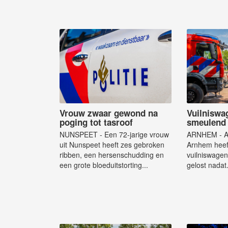
Vrouw zwaar gewond na
Vuilniswag
poging tot tasroof
smeulend 
NUNSPEET - Een 72-jarige vrouw
ARNHEM - Aa
uit Nunspeet heeft zes gebroken
Arnhem heef
ribben, een hersenschudding en
vuilniswagen 
een grote bloeduitstorting...
gelost nadat.