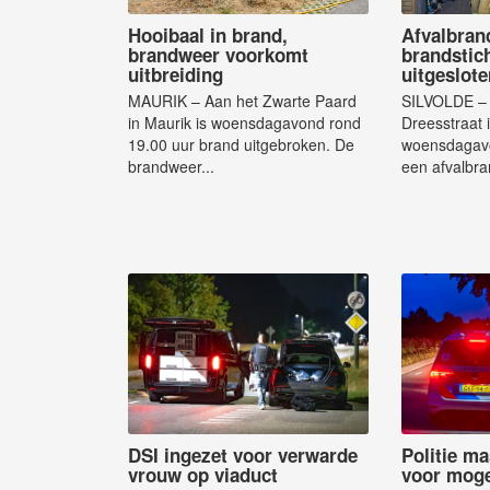
Hooibaal in brand,
Afvalbran
brandweer voorkomt
brandstich
uitbreiding
uitgeslote
MAURIK – Aan het Zwarte Paard
SILVOLDE – 
in Maurik is woensdagavond rond
Dreesstraat i
19.00 uur brand uitgebroken. De
woensdagavo
brandweer...
een afvalbra
DSI ingezet voor verwarde
Politie ma
vrouw op viaduct
voor moge