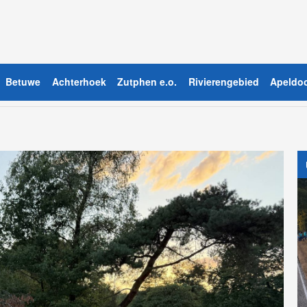
Betuwe
Achterhoek
Zutphen e.o.
Rivierengebied
Apeldoo