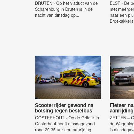
DRUTEN - Op het viaduct van de
ELST - De po
Scharenburg in Druten is in de
met meerder
nacht van dinsdag op...
naar een plu
Broekakkers 
Scooterrijder gewond na
Fietser na
botsing tegen bestelbus
aanrijdin
OOSTERHOUT - Op de Grifdijk in
ZETTEN – Op
Oosterhout heeft dinsdagavond
de Wagening
rond 20.35 uur een aanrijding
is dinsdagav