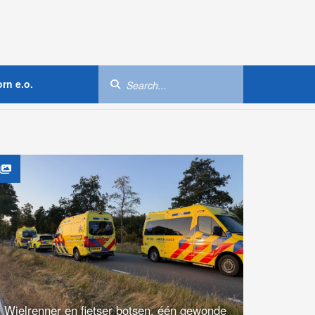
rn e.o.
Wielrenner en fietser botsen, één gewonde