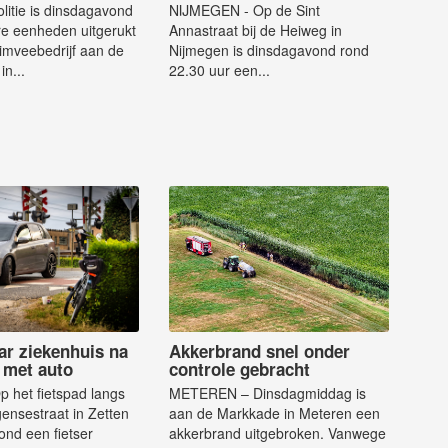
litie is dinsdagavond
NIJMEGEN - Op de Sint
e eenheden uitgerukt
Annastraat bij de Heiweg in
imveebedrijf aan de
Nijmegen is dinsdagavond rond
in...
22.30 uur een...
ar ziekenhuis na
Akkerbrand snel onder
g met auto
controle gebracht
 het fietspad langs
METEREN – Dinsdagmiddag is
ensestraat in Zetten
aan de Markkade in Meteren een
ond een fietser
akkerbrand uitgebroken. Vanwege