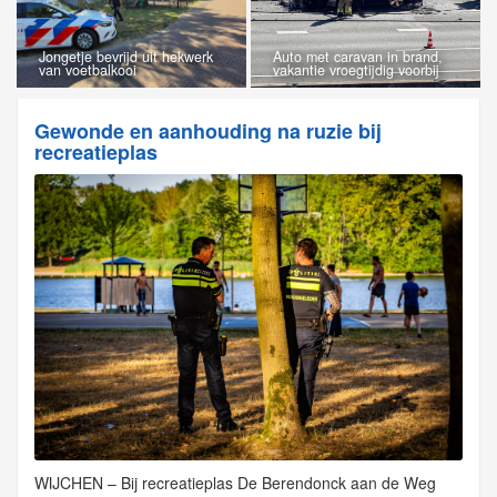
Jongetje bevrijd uit hekwerk
Auto met caravan in brand,
van voetbalkooi
vakantie vroegtijdig voorbij
Gewonde en aanhouding na ruzie bij
recreatieplas
WIJCHEN – Bij recreatieplas De Berendonck aan de Weg